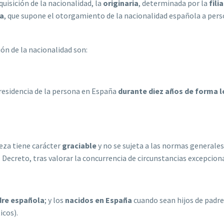
isición de la nacionalidad, la
originaria
, determinada por la
fili
da
, que supone el otorgamiento de la nacionalidad española a pers
ón de la nacionalidad son:
 residencia de la persona en España
durante diez años de forma l
leza tiene carácter
graciable
y no se sujeta a las normas generale
ecreto, tras valorar la concurrencia de circunstancias excepciona
dre española
; y los
nacidos en España
cuando sean hijos de padres
icos).