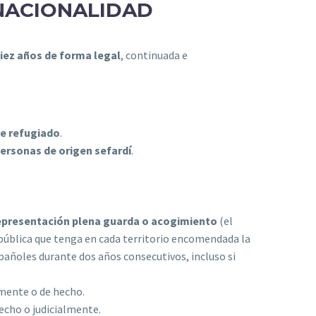
 NACIONALIDAD
iez años de forma legal
, continuada e
de refugiado
.
personas de origen sefardí
.
representación plena guarda o acogimiento
(el
d pública que tenga en cada territorio encomendada la
pañoles durante dos años consecutivos, incluso si
mente o de hecho.
echo o judicialmente.