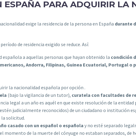
N ESPAÑA PARA ADQUIRIR LA
nacionalidad exige la residencia de la persona en España
durante d
 período de residencia exigido se reduce. Así:
ad española a aquellas personas que hayan obtenido la
condición 
mericanos, Andorra, Filipinas, Guinea Ecuatorial, Portugal o 
irir la nacionalidad española por opción .
ela
(bajo la vigilancia de un tutor),
curatela con facultades de 
cia legal a un año es aquél en que existe resolución de la entida
stén judicialmente reconocidos) de un ciudadano o institución es
la solicitud.
año casado con un español o española
y no esté separado legal
n el momento de la muerte del cónyuge no estaban separados, de h