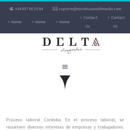
+34 857 80 10 84
soporte@iniciativasmultimedia.com
Contact
Contact
PROCESO
Home
Home
Home
Us
Us
LABORAL
proceso laboral cordoba
Proceso laboral Cordoba. En el proceso laboral, se
resuelven diversos intereses de empresas y trabajadores.