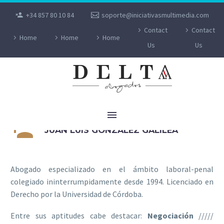
+34 857 80 10 84
soporte@iniciativasmultimedia.com
Contact
Contact
Home
Home
Home
Us
Us


JUAN LUIS GONZALEZ GALILEA
Abogado especializado en el ámbito laboral-penal
colegiado ininterrumpidamente desde 1994. Licenciado en
Derecho por la Universidad de Córdoba.
Entre sus aptitudes cabe destacar:
Negociación
/////