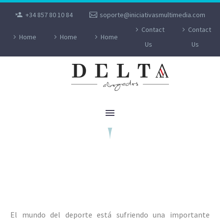
+34 857 80 10 84
soporte@iniciativasmultimedia.com
DERECHO
Contact
Contact
Home
Home
Home
Us
Us
DEPORTIVO
Derecho deportivo Cordoba
El mundo del deporte está sufriendo una importante