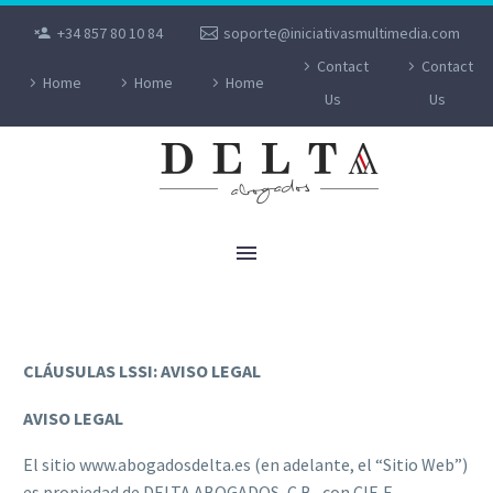
+34 857 80 10 84
soporte@iniciativasmultimedia.com
Contact
Contact
Home
Home
Home
Us
Us
AVISO LEGAL
CLÁUSULAS LSSI: AVISO LEGAL
AVISO LEGAL
El sitio www.abogadosdelta.es (en adelante, el “Sitio Web”)
es propiedad de DELTA ABOGADOS, C.B., con CIF. E-