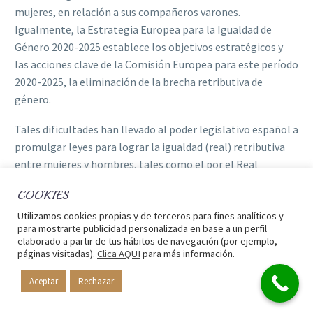
mujeres, en relación a sus compañeros varones.
Igualmente, la Estrategia Europea para la Igualdad de
Género 2020-2025 establece los objetivos estratégicos y
las acciones clave de la Comisión Europea para este período
2020-2025, la eliminación de la brecha retributiva de
género.
Tales dif‌icultades han llevado al poder legislativo español a
promulgar leyes para lograr la igualdad (real) retributiva
entre mujeres y hombres, tales como el por el Real
Decreto-ley6/2019, de 1 de marzo, de medidas urgentes
COOKIES
para garantía de la igualdad de trato y de oportunidades
entre mujeres y hombres en el empleo y la ocupación que
Utilizamos cookies propias y de terceros para fines analíticos y
para mostrarte publicidad personalizada en base a un perfil
modif‌icó el ET integrando la obligación empresarial del
elaborado a partir de tus hábitos de navegación (por ejemplo,
registro retributivo desarrollando, entre otros aspectos,
páginas visitadas).
Clica AQUI
para más información.
los criterios concretos para desagregar por sexo la
Aceptar
Rechazar
información retributiva de la empresa; los sistemas de
clasif‌icación profesional contenidos en los convenios