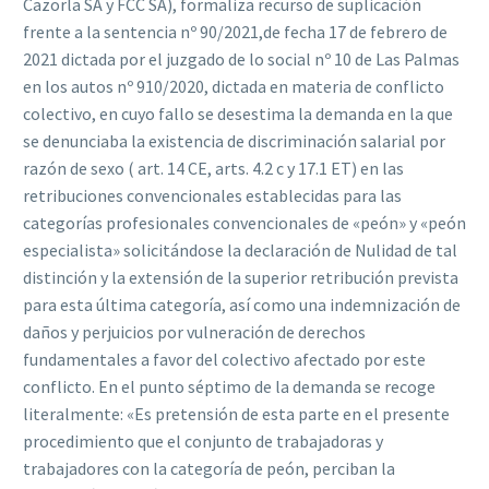
Cazorla SA y FCC SA), formaliza recurso de suplicación
frente a la sentencia nº 90/2021,de fecha 17 de febrero de
2021 dictada por el juzgado de lo social nº 10 de Las Palmas
en los autos nº 910/2020, dictada en materia de conf‌licto
colectivo, en cuyo fallo se desestima la demanda en la que
se denunciaba la existencia de discriminación salarial por
razón de sexo (
art. 14
CE
,
arts. 4.2
c y 17.1
ET
) en las
retribuciones convencionales establecidas para las
categorías profesionales convencionales de «peón» y «peón
especialista» solicitándose la declaración de Nulidad de tal
distinción y la extensión de la superior retribución prevista
para esta última categoría, así como una indemnización de
daños y perjuicios por vulneración de derechos
fundamentales a favor del colectivo afectado por este
conf‌licto.
En el punto séptimo de la demanda se recoge
literalmente: «Es pretensión de esta parte en el presente
procedimiento que el conjunto de trabajadoras y
trabajadores con la categoría de peón, perciban la