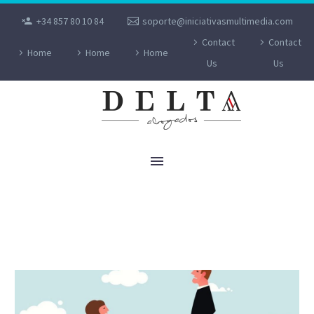
+34 857 80 10 84
soporte@iniciativasmultimedia.com
Contact
Contact
Home
Home
Home
Us
Us
CATEGORÍA PROFESIONAL.
DISCRIMINACIÓN SALARIAL POR RAZÓN
DE GÉNERO