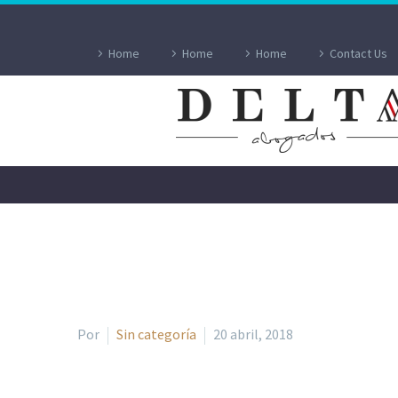
Home
Home
Home
Contact Us
FONDO DE
Por
Sin categoría
20 abril, 2018