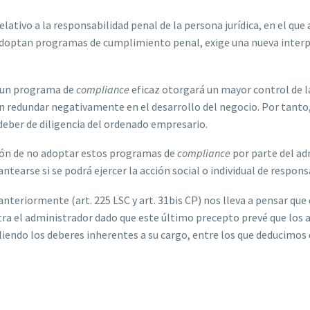
elativo a la responsabilidad penal de la persona jurídica, en el que
 adoptan programas de cumplimiento penal, exige una nueva interpr
e un programa de
compliance
eficaz otorgará un mayor control de 
n redundar negativamente en el desarrollo del negocio. Por tanto,
eber de diligencia del ordenado empresario.
sión de no adoptar estos programas de
compliance
por parte del ad
earse si se podrá ejercer la acción social o individual de respons
anteriormente (art. 225 LSC y art. 31bis CP) nos lleva a pensar que
ontra el administrador dado que este último precepto prevé que los
liendo los deberes inherentes a su cargo, entre los que deducimos