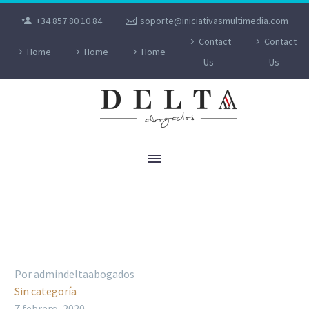
+34 857 80 10 84
soporte@iniciativasmultimedia.com
Contact
Contact
Home
Home
Home
Us
Us
LA TRANSFORMACIÓN DIGITAL SE
IMPLANTA EN LA FIRMA DE DOCUMENTOS
CONTRACTUALES
Por admindeltaabogados
Sin categoría
7 febrero, 2020