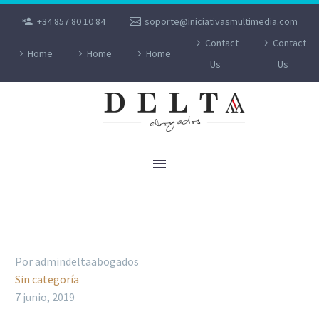
+34 857 80 10 84
soporte@iniciativasmultimedia.com
Contact
Contact
Home
Home
Home
Us
Us
LAS MADRES PODRÁN DEDUCIRSE LOS
GASTOS DE GUARDERÍA HASTA 1.000€
Por admindeltaabogados
Sin categoría
7 junio, 2019