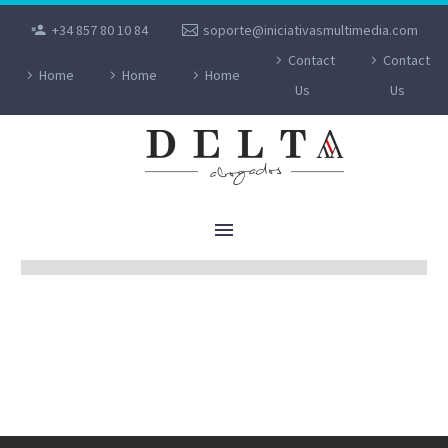
+34 857 80 10 84
soporte@iniciativasmultimedia.com
Contact
Contact
Home
Home
Home
Us
Us
SENTENCIAS DEPORTIVO