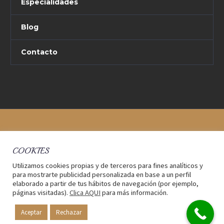
Especialidades
Blog
Contacto
COOKIES
Utilizamos cookies propias y de terceros para fines analíticos y
para mostrarte publicidad personalizada en base a un perfil
elaborado a partir de tus hábitos de navegación (por ejemplo,
páginas visitadas).
Clica AQUI
para más información.
2017 © Delta Abogados Bufete
Aviso legal
-
Política de
privacidad
Aceptar
Rechazar