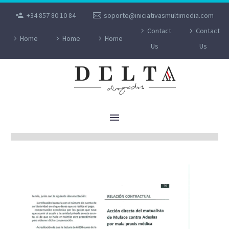
+34 857 80 10 84
soporte@iniciativasmultimedia.com
Contact
Contact
Home
Home
Home
Us
Us
SENTENCIAS SANITARIO