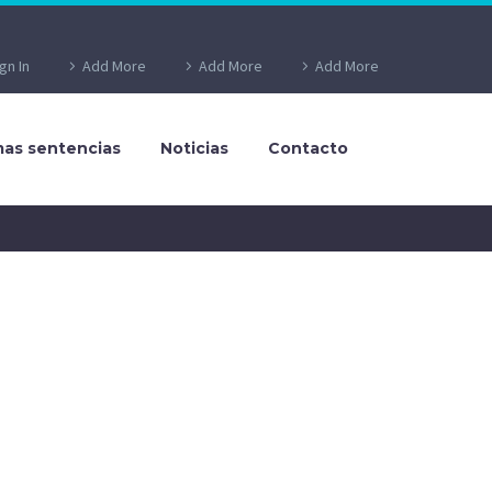
gn In
Add More
Add More
Add More
S
mas sentencias
Noticias
Contacto