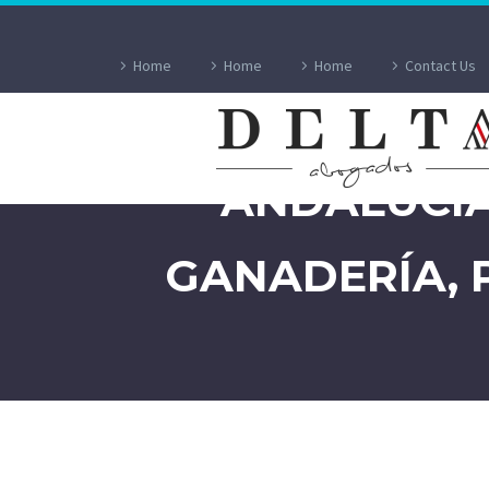
Home
Home
Home
Contact Us
RECURSO 69/2
ANDALUCÍA
GANADERÍA, 