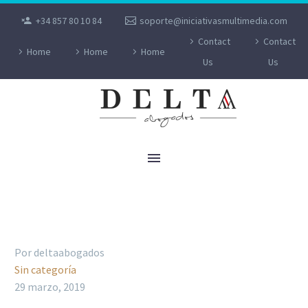
+34 857 80 10 84
soporte@iniciativasmultimedia.com
Contact
Contact
Home
Home
Home
Us
Us
SENTENCIA CONDENATORIA A UN MÉDICO
POR DELITOS DE COACCIONES.
Por deltaabogados
Sin categoría
29 marzo, 2019