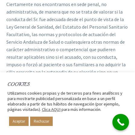
Ciertamente nos encontramos en sede penal, no
administrativa, de manera que no se trata de valorar si la
conducta del Sr. fue adecuada desde el punto de vista de la
Ley General de Sanidad, del Estatuto del Personal Sanitario
Facultativo, las normas y protocolos de actuación del
Servicio Andaluza de Salud o cualesquiera otras normas de
carácter administrativo o competencial que pudieren
resultar aplicables sino si el acusado, con su conducta,
impuso o forzó al paciente o sus familiares a no adquirir la
silla prescrita en la ortopedia de su elección sino en un
establecimiento que él había señalado, esto es, «Ortopedia
COOKIES
C. ,,,,,,,,,,,,» así como si de algún modo presionó o limitó el
Utilizamos cookies propias y de terceros para fines analíticos y
derecho del propietario de «B…… Ortopedia», a ofrecer la
para mostrarte publicidad personalizada en base a un perfil
venta de los bienes propios de su establecimiento.
elaborado a partir de tus hábitos de navegación (por ejemplo,
páginas visitadas).
Clica AQUI
para más información.
En esos términos ha de comenzarse aludiendo al hecho de
Aceptar
Rechazar
haber llamado al técnico de «Ortopedia C. » y haber
entregado al mismo la receta para que comenzara el