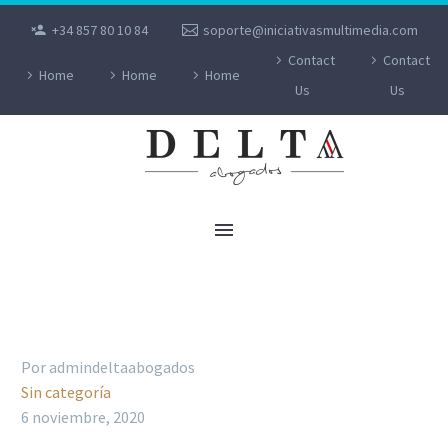
+34 857 80 10 84
soporte@iniciativasmultimedia.com
Contact
Contact
Home
Home
Home
Us
Us
¿SERÍA POSIBLE ARRUINARTE POR
HEREDAR DEUDAS?
Por admindeltaabogados
Sin categoría
6 noviembre, 2020