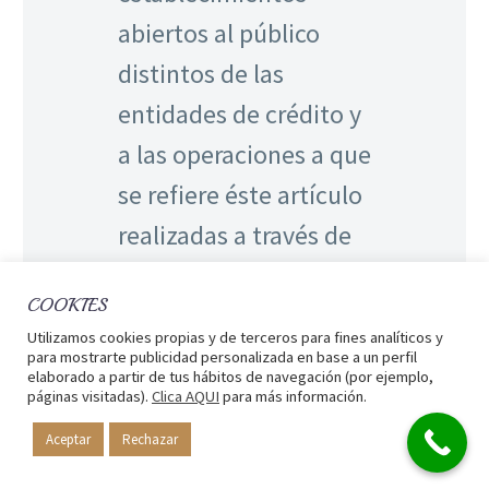
abiertos al público
distintos de las
entidades de crédito y
a las operaciones a que
se refiere éste artículo
realizadas a través de
las entidades de pago
COOKIES
reguladas en la Ley
Utilizamos cookies propias y de terceros para fines analíticos y
16/2009, de 13 de
para mostrarte publicidad personalizada en base a un perfil
elaborado a partir de tus hábitos de navegación (por ejemplo,
noviembre, de
páginas visitadas).
Clica AQUI
para más información.
servicios de pago.»
Aceptar
Rechazar