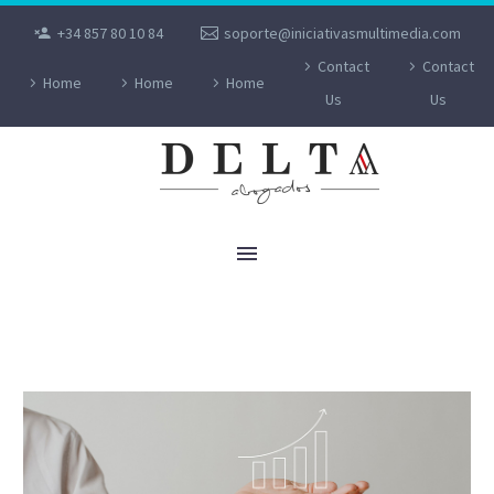
+34 857 80 10 84
soporte@iniciativasmultimedia.com
Contact
Contact
Home
Home
Home
Us
Us
ACREDITACIÓN DEL PAGO EN TODA
TRANSMISIÓN ONEROSA