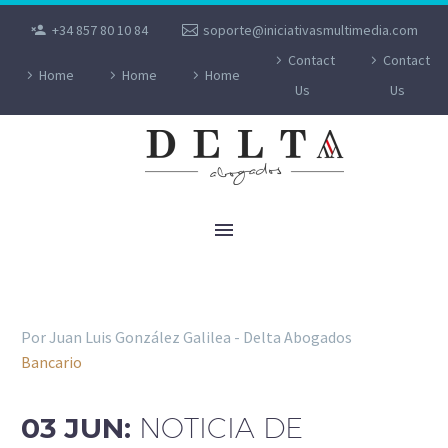
+34 857 80 10 84
soporte@iniciativasmultimedia.com
Contact
Contact
Home
Home
Home
Us
Us
BANCARIO
Por Juan Luis González Galilea - Delta Abogados
Bancario
03 JUN:
NOTICIA DE