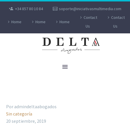
+34 857 80 10 84
soporte@iniciativasmultimedia.com
Contact
Contact
Home
Home
Home
Us
Us
CONSEJOS, PLAZOS Y ABOGADOS PARA
LA RECLAMACIÓN DEL IRPH
Por admindeltaabogados
Sin categoría
20 septiembre, 2019