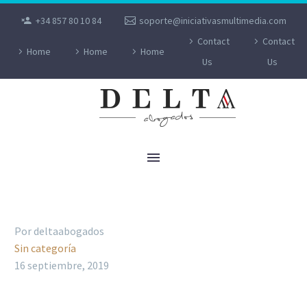
+34 857 80 10 84
soporte@iniciativasmultimedia.com
Contact
Contact
Home
Home
Home
Us
Us
VIOLENCIA DE GÉNERO
Por deltaabogados
Sin categoría
16 septiembre, 2019