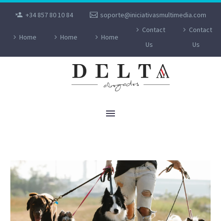
+34 857 80 10 84
soporte@iniciativasmultimedia.com
Contact
Contact
Home
Home
Home
Us
Us
LESIONES OCASIONADAS POR PERROS