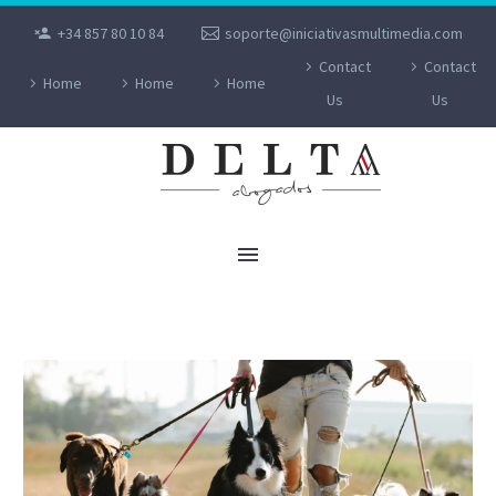
+34 857 80 10 84
soporte@iniciativasmultimedia.com
Contact
Contact
Home
Home
Home
Us
Us
ÚLTIMAS NOTICIAS