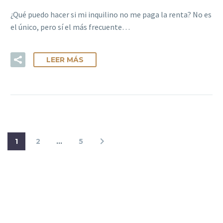
¿Qué puedo hacer si mi inquilino no me paga la renta? No es
el único, pero sí el más frecuente…
LEER MÁS
1
2
…
5