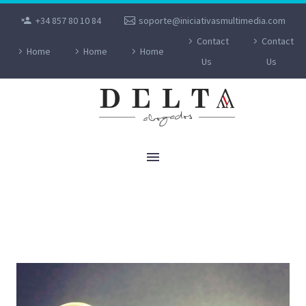
+34 857 80 10 84
soporte@iniciativasmultimedia.com
Contact
Contact
Home
Home
Home
Us
Us
LÍMITES EN LOS DESPIDOS POR LA
INVASIÓN DE UCRANIA Y POR EL ALZA DE
LA ENERGÍA