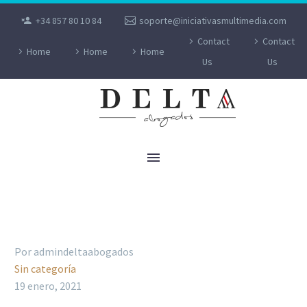
+34 857 80 10 84
soporte@iniciativasmultimedia.com
Contact
Contact
Home
Home
Home
Us
Us
LOS CONCURSOS EXPRÉS DERIVADOS DE
LA LA CRISIS POR EL COVID-19
Por admindeltaabogados
Sin categoría
19 enero, 2021