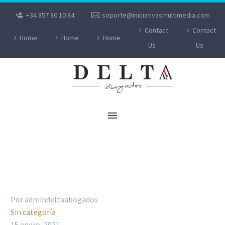
+34 857 80 10 84
soporte@iniciativasmultimedia.com
Contact
Contact
Home
Home
Home
Us
Us
¿PUEDER SER LA VACUNA CONTRA AL
COVID-19 OBLIGATORIA EN ALGUNOS
CASOS?
Por admindeltaabogados
Sin categoría
15 enero, 2021