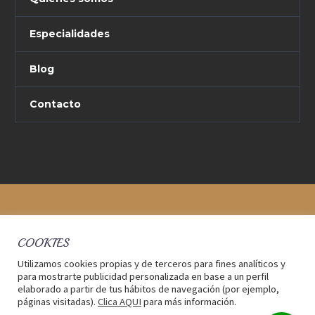
Especialidades
Blog
Contacto
COOKIES
Utilizamos cookies propias y de terceros para fines analíticos y
para mostrarte publicidad personalizada en base a un perfil
elaborado a partir de tus hábitos de navegación (por ejemplo,
páginas visitadas).
Clica AQUI
para más información.
2017 © Delta Abogados Bufete
Aviso legal
-
Política de