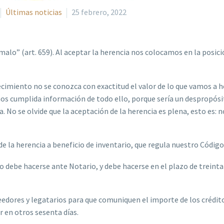
Últimas noticias
25 febrero, 2022
o malo” (art. 659). Al aceptar la herencia nos colocamos en la posi
miento no se conozca con exactitud el valor de lo que vamos a here
os cumplida información de todo ello, porque sería un despropósit
 No se olvide que la aceptación de la herencia es plena, esto es: 
 la herencia a beneficio de inventario, que regula nuestro Código Ci
io debe hacerse ante Notario, y debe hacerse en el plazo de treint
edores y legatarios para que comuniquen el importe de los créditos. 
r en otros sesenta días.