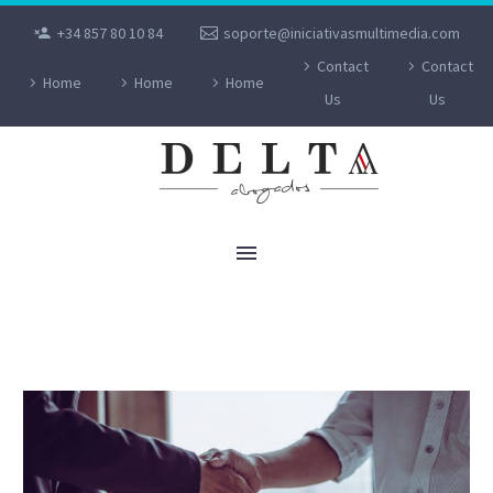
+34 857 80 10 84
soporte@iniciativasmultimedia.com
Contact
Contact
Home
Home
Home
Us
Us
RELACION CLIENTE-ABOGADO, POR JUAN
LUIS GONZÁLEZ GALILEA