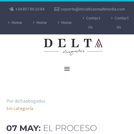
+34 857 80 10 84
soporte@iniciativasmultimedia.com
Contact
Contact
Home
Home
Home
Us
Us
DELTAABOGADOS
Por deltaabogados
Sin categoría
07 MAY:
EL PROCESO