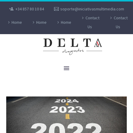
+34 857 80 10 84
soporte@iniciativasmultimedia.com
Contact
Contact
Home
Home
Home
Us
Us
ÚLTIMAS NOTICIAS