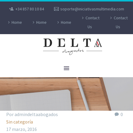
+34 857 80 10 84
soporte@iniciativasmultimedia.com
Contact
Contact
Home
Home
Home
Us
Us
Por admindeltaabogados
0
Sin categoría
17 marzo, 2016